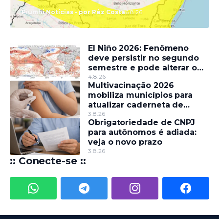
Piumhi Notícias - por Rêz Costa
6.8.26
El Niño 2026: Fenômeno
deve persistir no segundo
semestre e pode alterar o
regime de chuvas
4.8.26
Multivacinação 2026
mobiliza municípios para
atualizar caderneta de
crianças e adolescentes
3.8.26
Obrigatoriedade de CNPJ
para autônomos é adiada:
veja o novo prazo
3.8.26
:: Conecte-se ::