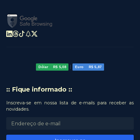
|
Dólar
R$ 5,08
Euro
R$ 5,87
:: Fique informado ::
Inscreva-se em nossa lista de e-mails para receber as
novidades.