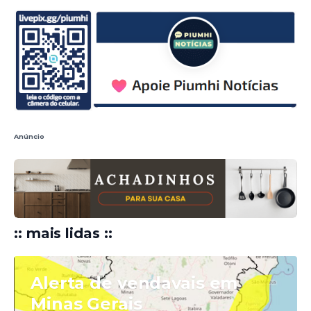
Anúncio
:: mais lidas ::
Alerta de vendavais em
Minas Gerais