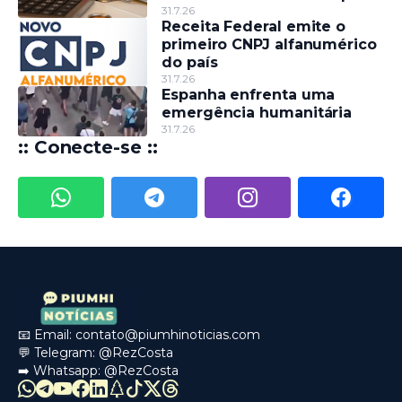
do IBS e da CBS será
31.7.26
Receita Federal emite o
divulgado até esta sexta (31)
primeiro CNPJ alfanumérico
do país
31.7.26
Espanha enfrenta uma
emergência humanitária
31.7.26
:: Conecte-se ::
📧 Email:
contato@piumhinoticias.com
💬 Telegram:
@RezCosta
➡️ Whatsapp:
@RezCosta