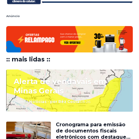
Anúncio
:: mais lidas ::
Alerta de vendavais em
Minas Gerais
Piumhi Notícias - por Rêz Costa
6.8.26
Cronograma para emissão
de documentos fiscais
eletrônicos com destaque