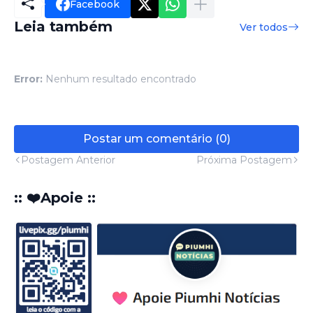
Facebook
Leia também
Ver todos
Error:
Nenhum resultado encontrado
Postar um comentário (0)
Postagem Anterior
Próxima Postagem
:: ❤️Apoie ::