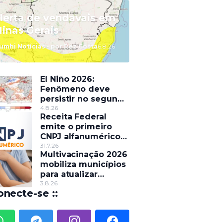
lerta de vendavais em
inas Gerais
umhi Notícias - por Rêz Costa
6.8.26
El Niño 2026:
Fenômeno deve
persistir no segundo
semestre e pode
4.8.26
Receita Federal
alterar o regime de
emite o primeiro
chuvas
CNPJ alfanumérico
do país
31.7.26
Multivacinação 2026
mobiliza municípios
para atualizar
caderneta de
3.8.26
onecte-se ::
crianças e
adolescentes