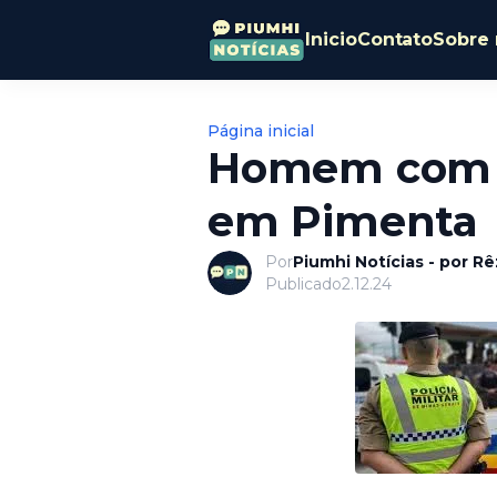
Inicio
Contato
Sobre 
Página inicial
Homem com d
em Pimenta
Por
Piumhi Notícias - por R
Publicado
2.12.24