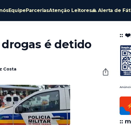
nós
Equipe
Parcerias
Atenção Leitores
🙏 Alerta de Fá
:: ❤
rogas é detido
êz Costa
Anúnci
:: m