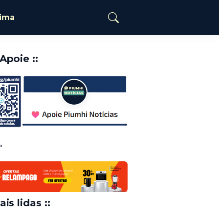
tima
️Apoie ::
o
ais lidas ::