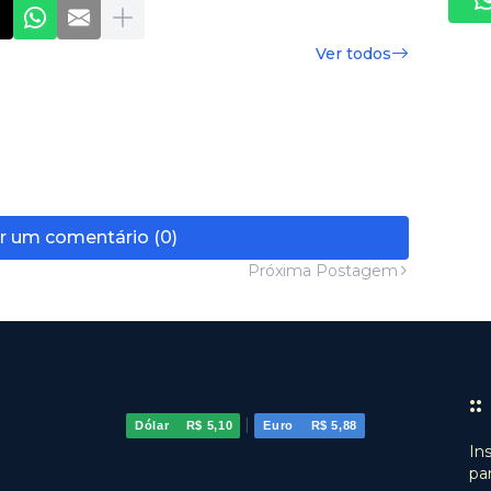
Ver todos
r um comentário (0)
Próxima Postagem
:
|
Dólar
R$ 5,10
Euro
R$ 5,88
In
pa