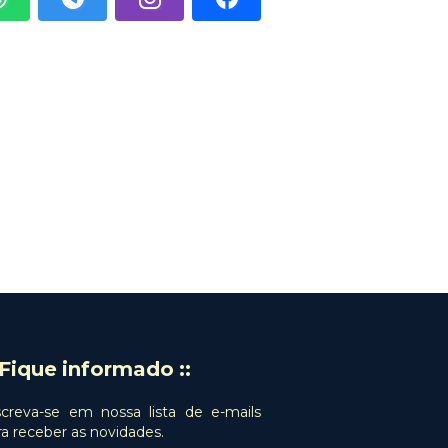
: Fique informado ::
screva-se em nossa lista de e-mails
ra receber as novidades.