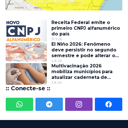
Piumhi Notícias - por Rêz Costa
6.8.26
Receita Federal emite o
primeiro CNPJ alfanumérico
do país
31.7.26
El Niño 2026: Fenômeno
deve persistir no segundo
semestre e pode alterar o
regime de chuvas
4.8.26
Multivacinação 2026
mobiliza municípios para
atualizar caderneta de
crianças e adolescentes
3.8.26
:: Conecte-se ::