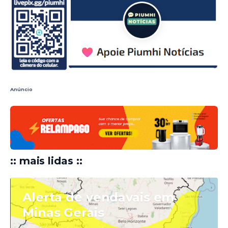
Anúncio
:: mais lidas ::
Alerta de vendavais em
Minas Gerais