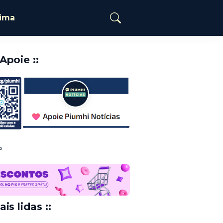
tima
️Apoie ::
o
ais lidas ::