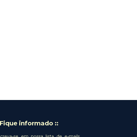
: Fique informado ::
screva-se em nossa lista de e-mails