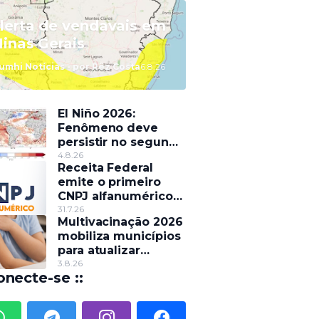
lerta de vendavais em
inas Gerais
umhi Notícias - por Rêz Costa
6.8.26
El Niño 2026:
Fenômeno deve
persistir no segundo
semestre e pode
4.8.26
Receita Federal
alterar o regime de
emite o primeiro
chuvas
CNPJ alfanumérico
do país
31.7.26
Multivacinação 2026
mobiliza municípios
para atualizar
caderneta de
3.8.26
onecte-se ::
crianças e
adolescentes