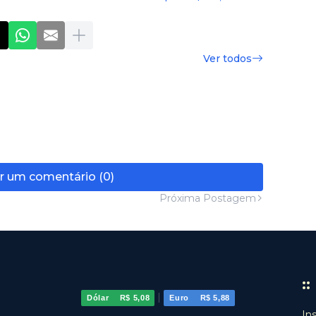
Ver todos
r um comentário (0)
Próxima Postagem
:
|
Dólar
R$ 5,08
Euro
R$ 5,88
In