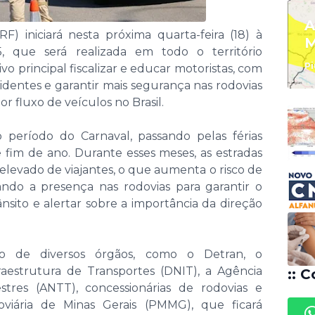
A
RF) iniciará nesta próxima quarta-feira (18) à
M
, que será realizada em todo o território
Pi
vo principal fiscalizar e educar motoristas, com
identes e garantir mais segurança nas rodovias
 fluxo de veículos no Brasil.
 período do Carnaval, passando pelas férias
e fim de ano. Durante esses meses, as estradas
levado de viajantes, o que aumenta o risco de
ando a presença nas rodovias para garantir o
sito e alertar sobre a importância da direção
o de diversos órgãos, como o Detran, o
aestrutura de Transportes (DNIT), a Agência
:: C
stres (ANTT), concessionárias de rodovias e
oviária de Minas Gerais (PMMG), que ficará