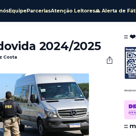
nós
Equipe
Parcerias
Atenção Leitores
🙏 Alerta de Fá
:: ❤
dovida 2024/2025
êz Costa
Anúnci
:: m