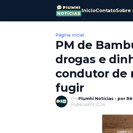
Inicio
Contato
Sobre 
Página inicial
PM de Bambu
drogas e din
condutor de 
fugir
Por
Piumhi Notícias - por R
Publicado
9.12.24