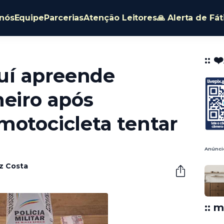
nós
Equipe
Parcerias
Atenção Leitores
🙏 Alerta de Fá
:: ❤
í apreende
heiro após
motocicleta tentar
Anúnci
êz Costa
:: m