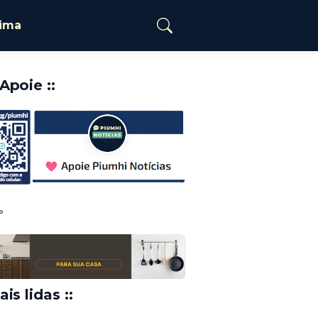
tima
️Apoie ::
o
ais lidas ::