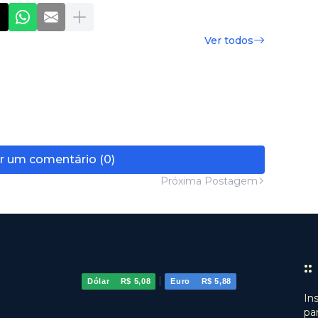
Ver todos
r um comentário (0)
Próxima Postagem
:
|
Dólar
R$ 5,08
Euro
R$ 5,88
In
pa