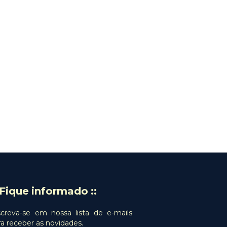
: Fique informado ::
screva-se em nossa lista de e-mails
ra receber as novidades.