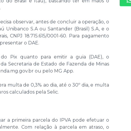
co do Brasil e Itaú), bastando ter em mãos o
.
cisa observar, antes de concluir a operação, o
aú Unibanco S.A ou Santander (Brasil) S.A, e o
rais, CNPJ 18.715.615/0001-60. Para pagamento
 apresentar o DAE.
do Pix quanto para emitir a guia (DAE), o
e da Secretaria de Estado de Fazenda de Minas
enda.mg.gov.br ou pelo MG App.
 multa de 0,3% ao dia, até o 30º dia, e multa
ros calculados pela Selic.
r a primeira parcela do IPVA pode efetuar o
mente. Com relação à parcela em atraso, o