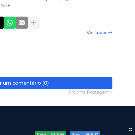
 SEF.
Ver todos
r um comentário (0)
Próxima Postagem
:
|
Dólar
R$ 5,08
Euro
R$ 5,87