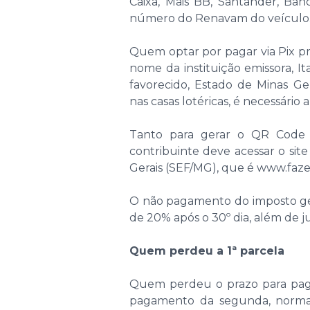
Caixa, Mais BB, Santander, Ban
número do Renavam do veículo
Quem optar por pagar via Pix pre
nome da instituição emissora, It
favorecido, Estado de Minas Ge
nas casas lotéricas, é necessário
Tanto para gerar o QR Code 
contribuinte deve acessar o sit
Gerais (SEF/MG), que é www.faz
O não pagamento do imposto gera
de 20% após o 30º dia, além de ju
Quem perdeu a 1ª parcela
Quem perdeu o prazo para paga
pagamento da segunda, normal