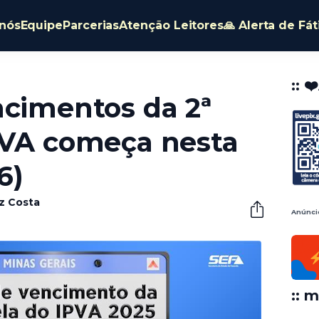
nós
Equipe
Parcerias
Atenção Leitores
🙏 Alerta de Fá
:: ❤
ncimentos da 2ª
PVA começa nesta
6)
êz Costa
Anúnci
:: m