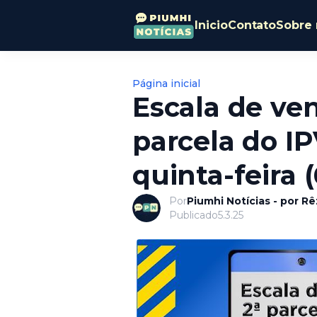
Inicio
Contato
Sobre 
Página inicial
Escala de ve
parcela do I
quinta-feira (
Por
Piumhi Notícias - por R
Publicado
5.3.25