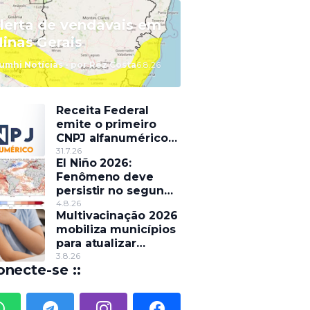
lerta de vendavais em
inas Gerais
umhi Notícias - por Rêz Costa
6.8.26
Receita Federal
emite o primeiro
CNPJ alfanumérico
do país
31.7.26
El Niño 2026:
Fenômeno deve
persistir no segundo
semestre e pode
4.8.26
Multivacinação 2026
alterar o regime de
mobiliza municípios
chuvas
para atualizar
caderneta de
3.8.26
onecte-se ::
crianças e
adolescentes