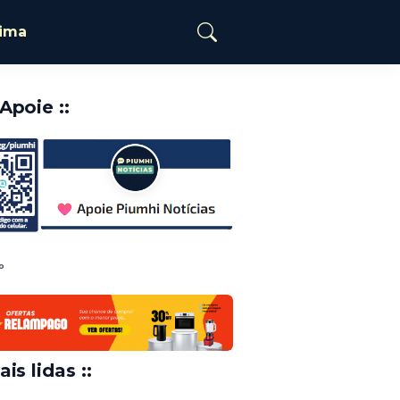
tima
️Apoie ::
o
ais lidas ::