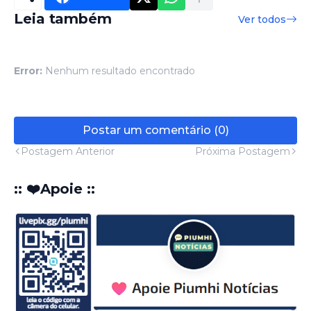
Leia também
Ver todos
Error:
Nenhum resultado encontrado
Postar um comentário (0)
Postagem Anterior
Próxima Postagem
:: ❤️Apoie ::