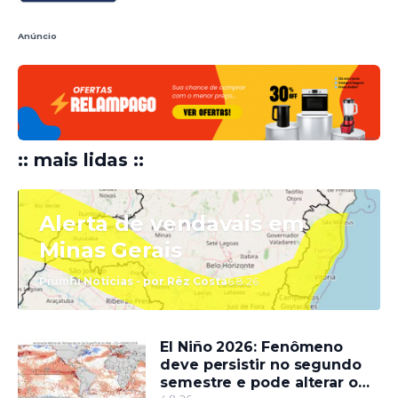
Anúncio
:: mais lidas ::
Alerta de vendavais em
Minas Gerais
Piumhi Notícias - por Rêz Costa
6.8.26
El Niño 2026: Fenômeno
deve persistir no segundo
semestre e pode alterar o