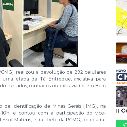
A
M
Pi
 (PCMG) realizou a devolução de 292 celulares
s uma etapa da Tá Entregue, iniciativa para
sido furtados, roubados ou extraviados em Belo
to de Identificação de Minas Gerais (IIMG), na
:: C
s 10h, e contou com a participação do vice-
ofessor Mateus, e da chefe da PCMG, delegada-