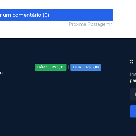
r um comentário (0)
Próxima Postagem
:
|
Dólar
R$ 5,10
Euro
R$ 5,88
om
In
pa