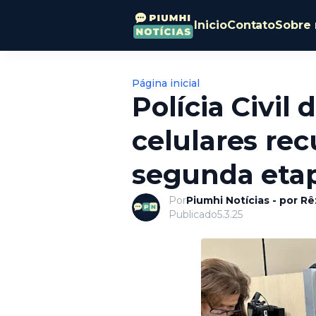
Inicio
Contato
Sobre 
Página inicial
Polícia Civil
celulares re
segunda etap
Por
Piumhi Notícias - por R
Publicado
5.3.25