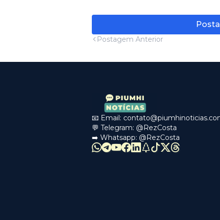
Posta
Postagem Anterior
📧 Email:
contato@piumhinoticias.c
💬 Telegram:
@RezCosta
➡️ Whatsapp:
@RezCosta