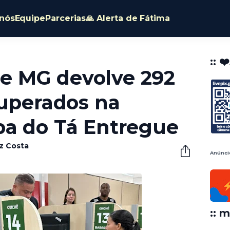
nós
Equipe
Parcerias
🙏 Alerta de Fátima
:: ❤
 de MG devolve 292
cuperados na
a do Tá Entregue
êz Costa
Anúnci
:: m