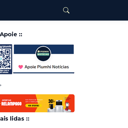
️Apoie ::
o
ais lidas ::