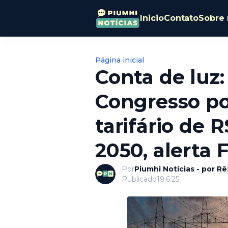
Inicio
Contato
Sobre 
Página inicial
Conta de luz:
Congresso po
tarifário de 
2050, alerta
Por
Piumhi Notícias - por R
Publicado
19.6.25