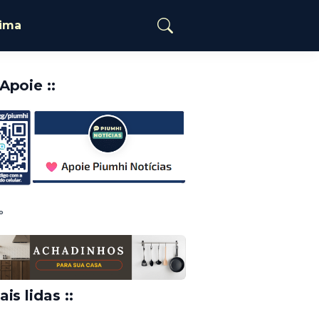
tima
️Apoie ::
o
ais lidas ::