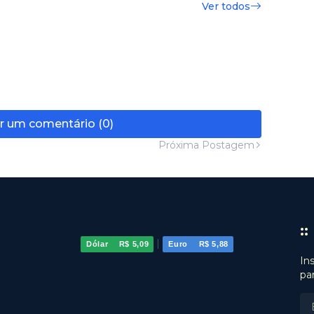
Ver todos
r um comentário (0)
Próxima Postagem
:
|
Dólar
R$ 5,09
Euro
R$ 5,88
In
pa