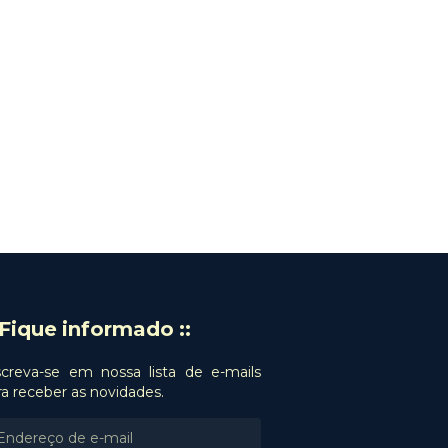
: Fique informado ::
screva-se em nossa lista de e-mails
ra receber as novidades.