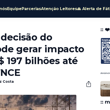
nós
Equipe
Parcerias
Atenção Leitores
🙏 Alerta de Fá
:: ❤
 decisão do
de gerar impacto
R$ 197 bilhões até
 FNCE
Anúnci
êz Costa
:: m