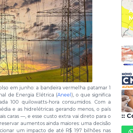
A
M
Pi
bolso em junho: a bandeira vermelha patamar 1
al de Energia Elétrica (
Aneel
), o que significa
ada 100 quilowatts-hora consumidos. Com a
édia e as hidrelétricas gerando menos, o país
:: C
 caras —, e esse custo extra vai direto para o
reservar aumentos ainda maiores: uma decisão
cionar um impacto de até R$ 197 bilhões nas