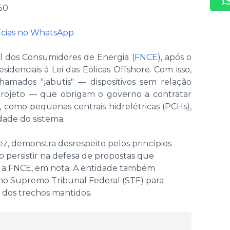
50.
tícias no WhatsApp
l dos Consumidores de Energia (
FNCE
), após o
idenciais à Lei das Eólicas Offshore. Com isso,
amados "jabutis" — dispositivos sem relação
projeto — que obrigam o governo a contratar
 como pequenas centrais hidrelétricas (PCHs),
ade do sistema.
ez, demonstra desrespeito pelos princípios
o persistir na defesa de propostas que
a a FNCE, em nota. A entidade também
no Supremo Tribunal Federal (STF) para
 dos trechos mantidos.