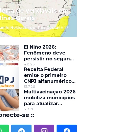
lerta de vendavais em
inas Gerais
umhi Notícias - por Rêz Costa
6.8.26
El Niño 2026:
Fenômeno deve
persistir no segundo
semestre e pode
4.8.26
Receita Federal
alterar o regime de
emite o primeiro
chuvas
CNPJ alfanumérico
do país
31.7.26
Multivacinação 2026
mobiliza municípios
para atualizar
caderneta de
3.8.26
onecte-se ::
crianças e
adolescentes