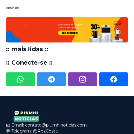
Anúncio
:: mais lidas ::
:: Conecte-se ::
📧 Email:
contato@piumhinoticias.com
💬 Telegram:
@RezCosta