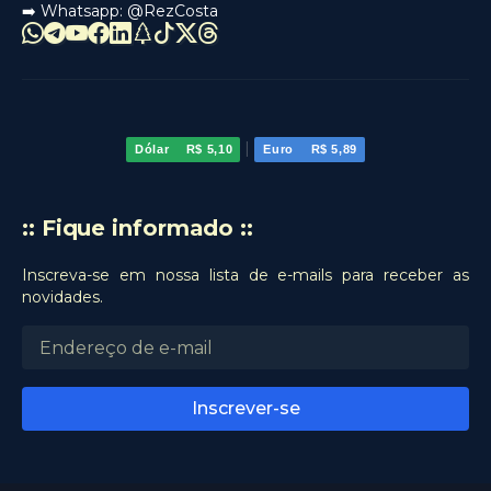
➡️ Whatsapp:
@RezCosta
|
Dólar
R$ 5,10
Euro
R$ 5,89
:: Fique informado ::
Inscreva-se em nossa lista de e-mails para receber as
novidades.