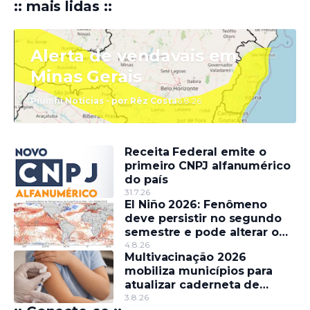
:: mais lidas ::
Alerta de vendavais em
Minas Gerais
Piumhi Notícias - por Rêz Costa
6.8.26
Receita Federal emite o
primeiro CNPJ alfanumérico
do país
31.7.26
El Niño 2026: Fenômeno
deve persistir no segundo
semestre e pode alterar o
regime de chuvas
4.8.26
Multivacinação 2026
mobiliza municípios para
atualizar caderneta de
crianças e adolescentes
3.8.26