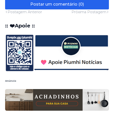
Postar um comentário (0)
Postagem Anterior
Próxima Postagem
:: ❤️Apoie ::
Anúncio