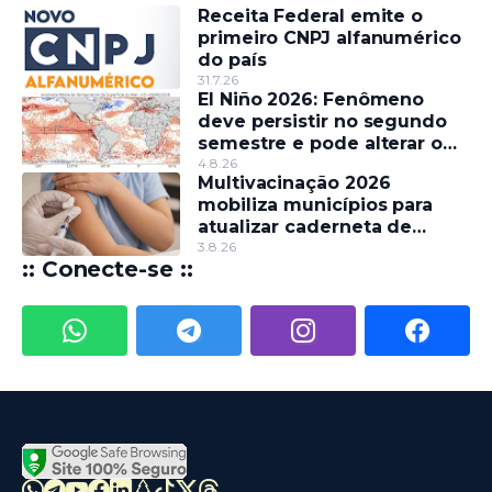
Receita Federal emite o
primeiro CNPJ alfanumérico
do país
31.7.26
El Niño 2026: Fenômeno
deve persistir no segundo
semestre e pode alterar o
regime de chuvas
4.8.26
Multivacinação 2026
mobiliza municípios para
atualizar caderneta de
crianças e adolescentes
3.8.26
:: Conecte-se ::