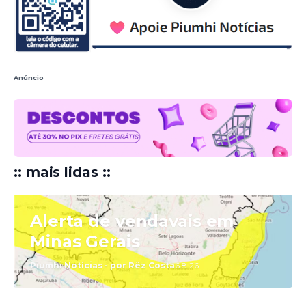
Anúncio
:: mais lidas ::
Alerta de vendavais em
Minas Gerais
Piumhi Notícias - por Rêz Costa
6.8.26