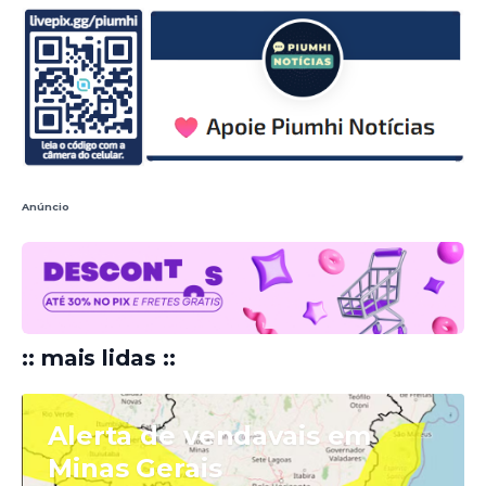
Anúncio
:: mais lidas ::
Alerta de vendavais em
Minas Gerais