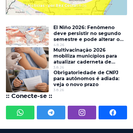
Piumhi Notícias - por Rêz Costa
6.8.26
El Niño 2026: Fenômeno
deve persistir no segundo
semestre e pode alterar o
regime de chuvas
4.8.26
Multivacinação 2026
mobiliza municípios para
atualizar caderneta de
crianças e adolescentes
3.8.26
Obrigatoriedade de CNPJ
para autônomos é adiada:
veja o novo prazo
3.8.26
:: Conecte-se ::