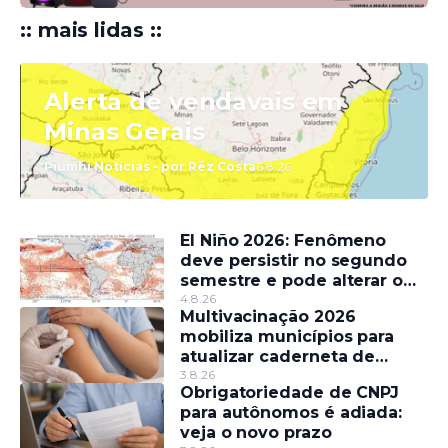
:: mais lidas ::
Alerta de vendavais em
Minas Gerais
Piumhi Notícias - por Rêz Costa
6.8.26
El Niño 2026: Fenômeno
deve persistir no segundo
semestre e pode alterar o
regime de chuvas
4.8.26
Multivacinação 2026
mobiliza municípios para
atualizar caderneta de
crianças e adolescentes
3.8.26
Obrigatoriedade de CNPJ
para autônomos é adiada:
veja o novo prazo