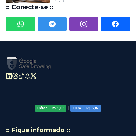
3.8.26
:: Conecte-se ::
|
Dólar
R$ 5,08
Euro
R$ 5,87
:: Fique informado ::