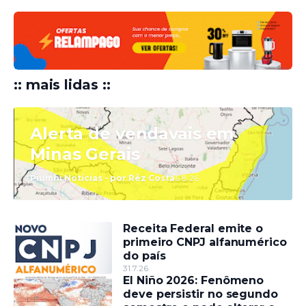
:: mais lidas ::
Alerta de vendavais em
Minas Gerais
Piumhi Notícias - por Rêz Costa
6.8.26
Receita Federal emite o
primeiro CNPJ alfanumérico
do país
31.7.26
El Niño 2026: Fenômeno
deve persistir no segundo