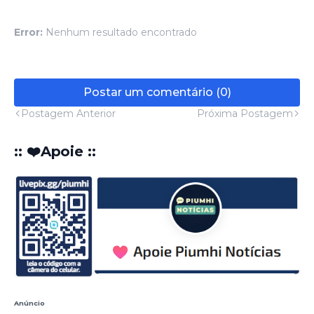
Error:
Nenhum resultado encontrado
Postar um comentário (0)
Postagem Anterior
Próxima Postagem
:: ❤️Apoie ::
Anúncio