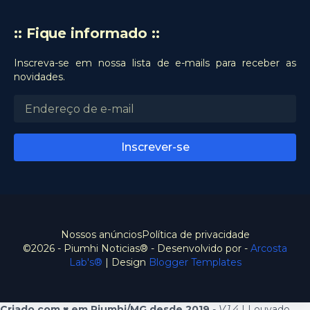
:: Fique informado ::
Inscreva-se em nossa lista de e-mails para receber as
novidades.
Nossos anúncios
Política de privacidade
©2026 - Piumhi Noticias® - Desenvolvido por -
Arcosta
Lab's®
| Design
Blogger Templates
Criado com ♥️ em Piumhi/MG desde 2019
-
V.1.4
| Louvado