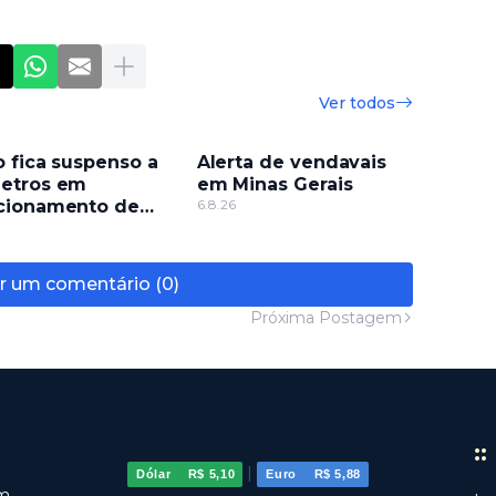
Ver todos
o fica suspenso a
Alerta de vendavais
etros em
em Minas Gerais
cionamento de
6.8.26
omínio
r um comentário (0)
Próxima Postagem
:
|
Dólar
R$ 5,10
Euro
R$ 5,88
om