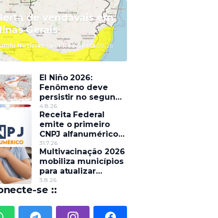
lerta de vendavais em
inas Gerais
umhi Notícias - por Rêz Costa
6.8.26
El Niño 2026:
Fenômeno deve
persistir no segundo
semestre e pode
4.8.26
Receita Federal
alterar o regime de
emite o primeiro
chuvas
CNPJ alfanumérico
do país
31.7.26
Multivacinação 2026
mobiliza municípios
para atualizar
caderneta de
3.8.26
onecte-se ::
crianças e
adolescentes