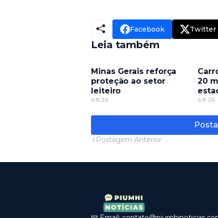
Facebook
Twitter
Leia também
Minas Gerais reforça
Carr
proteção ao setor
20 m
leiteiro
esta
6.8.26
cond
6.8.26
Posta
Postagem Anterior
📧 Email:
contato@piumhinoticias.c