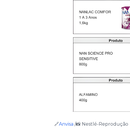
🔗
Anvisa
/📸 Nestlé-Reprodução