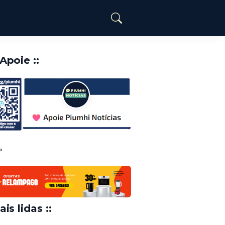
️Apoie ::
o
ais lidas ::