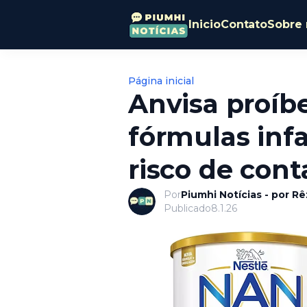
Inicio
Contato
Sobre 
Página inicial
Anvisa proíb
fórmulas infa
risco de con
Por
Piumhi Notícias - por R
Publicado
8.1.26