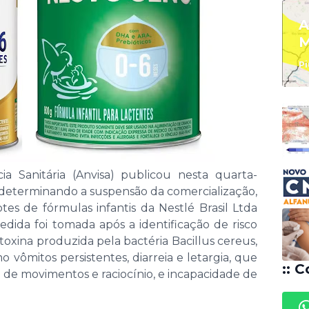
A
M
Pi
ia Sanitária (Anvisa) publicou nesta quarta-
, determinando a suspensão da comercialização,
otes de fórmulas infantis da Nestlé Brasil Ltda
edida foi tomada após a identificação de risco
oxina produzida pela bactéria Bacillus cereus,
vômitos persistentes, diarreia e letargia, que
:: C
ão de movimentos e raciocínio, e incapacidade de