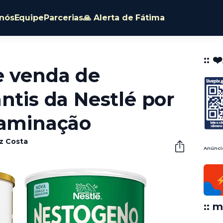
nós
Equipe
Parcerias
🙏 Alerta de Fátima
:: ❤
e venda de
ntis da Nestlé por
taminação
êz Costa
Anúnci
:: m