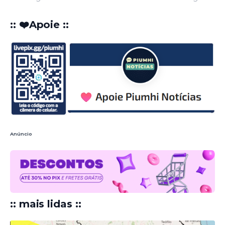
:: ❤️Apoie ::
Anúncio
:: mais lidas ::