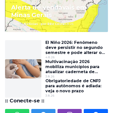
Alerta de vendavais em
Minas Gerais
Piumhi Notícias - por Rêz Costa
6.8.26
El Niño 2026: Fenômeno
deve persistir no segundo
semestre e pode alterar o
regime de chuvas
4.8.26
Multivacinação 2026
mobiliza municípios para
atualizar caderneta de
crianças e adolescentes
3.8.26
Obrigatoriedade de CNPJ
para autônomos é adiada:
veja o novo prazo
3.8.26
:: Conecte-se ::