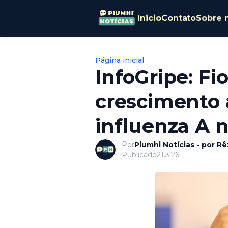
Inicio
Contato
Sobre 
Página inicial
InfoGripe: Fi
crescimento 
influenza A n
Por
Piumhi Notícias - por R
Publicado
21.3.26