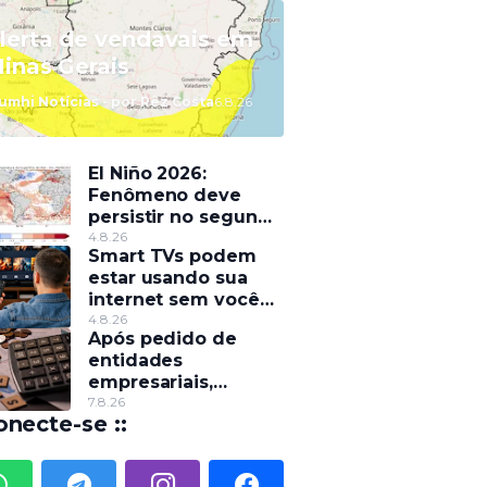
lerta de vendavais em
inas Gerais
umhi Notícias - por Rêz Costa
6.8.26
El Niño 2026:
Fenômeno deve
persistir no segundo
semestre e pode
4.8.26
Smart TVs podem
alterar o regime de
estar usando sua
chuvas
internet sem você
saber, entenda
4.8.26
Após pedido de
entidades
empresariais,
Receita flexibiliza
7.8.26
onecte-se ::
regras da Reforma
Tributária