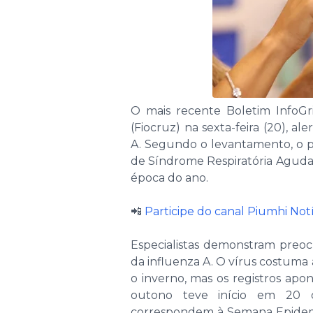
O mais recente Boletim InfoG
(Fiocruz) na sexta-feira (20), a
A. Segundo o levantamento, o pa
de Síndrome Respiratória Aguda 
época do ano.
📲
Participe do canal Piumhi No
Especialistas demonstram preo
da influenza A. O vírus costuma
o inverno, mas os registros ap
outono teve início em 20 
correspondem à Semana Epidemio