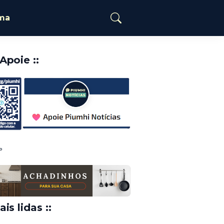
ima
️Apoie ::
o
ais lidas ::