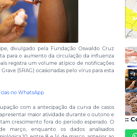
A
M
Pi
ripe, divulgado pela Fundação Oswaldo Cruz
lerta para o aumento da circulação da influenza
ís registra um volume atípico de notificações
Grave (SRAG) ocasionadas pelo vírus para esta
tícias no WhatsApp
cupação com a antecipação da curva de casos
 apresentar maior atividade durante o outono e
:: C
ontam crescimento fora do período esperado. O
de março, enquanto os dados analisados
lógica 10, entre 8 e 14 de março, anterior ao