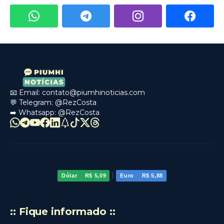
📧 Email:
contato@piumhinoticias.com
💬 Telegram:
@RezCosta
➡️ Whatsapp:
@RezCosta
|
Dólar
R$ 5,09
Euro
R$ 5,88
:: Fique informado ::