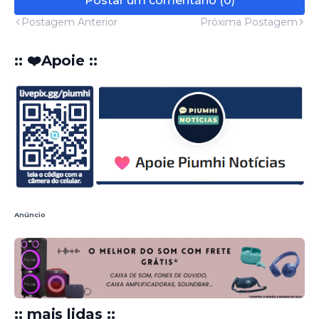
Postar um comentário (0)
Postagem Anterior
Próxima Postagem
:: ❤️Apoie ::
Anúncio
:: mais lidas ::