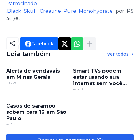
Patrocinado
.Black Skull Creatine Pure Monohydrate
por R$
40,80
Facebook
Leia também
Ver todos
Alerta de vendavais
Smart TVs podem
em Minas Gerais
estar usando sua
6.8.26
internet sem você
saber, entenda
4.8.26
Casos de sarampo
sobem para 16 em São
Paulo
4.8.26