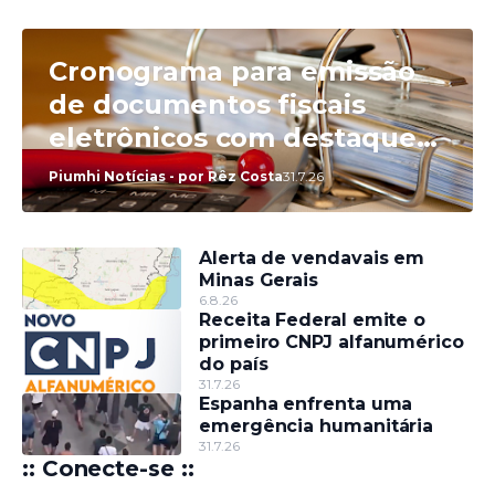
Cronograma para emissão
de documentos fiscais
eletrônicos com destaque
do IBS e da CBS será
Piumhi Notícias - por Rêz Costa
31.7.26
divulgado até esta sexta
(31)
Alerta de vendavais em
Minas Gerais
6.8.26
Receita Federal emite o
primeiro CNPJ alfanumérico
do país
31.7.26
Espanha enfrenta uma
emergência humanitária
31.7.26
:: Conecte-se ::