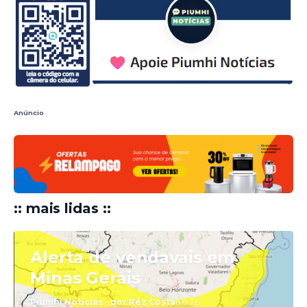
Anúncio
:: mais lidas ::
Alerta de vendavais em
Minas Gerais
Piumhi Notícias - por Rêz Costa
6.8.26