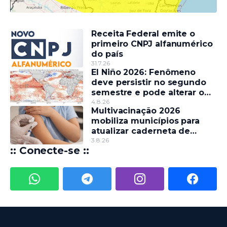
Receita Federal emite o
primeiro CNPJ alfanumérico
do país
31.7.26
El Niño 2026: Fenômeno
deve persistir no segundo
semestre e pode alterar o
regime de chuvas
4.8.26
Multivacinação 2026
mobiliza municípios para
atualizar caderneta de
crianças e adolescentes
3.8.26
:: Conecte-se ::