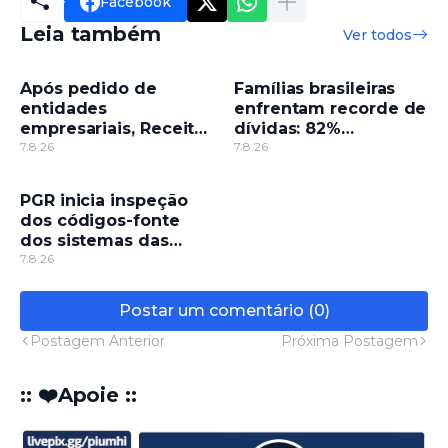
Facebook
Leia também
Ver todos
Após pedido de
Famílias brasileiras
entidades
enfrentam recorde de
empresariais, Receita
dívidas: 82%
flexibiliza regras da
7.8.26
endividadas
7.8.26
Reforma Tributária
PGR inicia inspeção
dos códigos-fonte
dos sistemas das
Eleições 2026
7.8.26
Postar um comentário (0)
Postagem Anterior
Próxima Postagem
:: ❤️Apoie ::