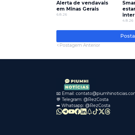
Alerta de vendavais
Smar
em Minas Gerais
esta
6.8.26
inte
sabe
4.8.26
Posta
Postagem Anterior
📧 Email:
contato@piumhinoticias.c
💬 Telegram:
@RezCosta
➡️ Whatsapp:
@RezCosta