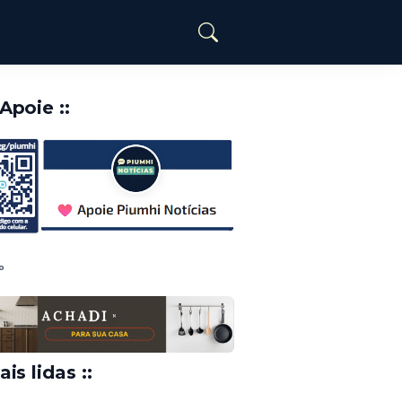
️Apoie ::
o
ais lidas ::