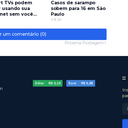
t TVs podem
Casos de sarampo
r usando sua
sobem para 16 em São
rnet sem você
Paulo
r, entenda
4.8.26
r um comentário (0)
Próxima Postagem
:
|
Dólar
R$ 5,10
Euro
R$ 5,88
om
In
pa