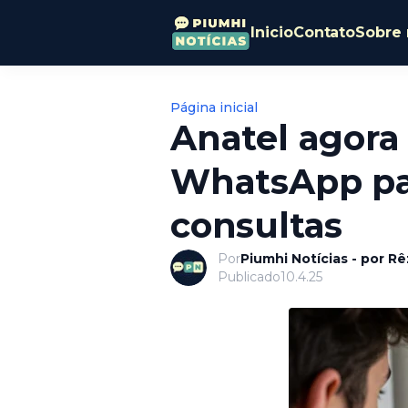
Inicio
Contato
Sobre 
Página inicial
Anatel agora
WhatsApp pa
consultas
Por
Piumhi Notícias - por R
Publicado
10.4.25