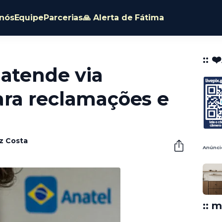
nós
Equipe
Parcerias
🙏 Alerta de Fátima
:: ❤
 atende via
ra reclamações e
êz Costa
Anúnci
:: m