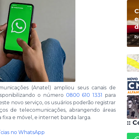
C
e
d
e
Pi
d
C
e
municações (Anatel) ampliou seus canais de
isponibilizando o número
0800 610 1331
para
ste novo serviço, os usuários poderão registrar
iços de telecomunicações, abrangendo áreas
 fixa e móvel, e internet banda larga.
:: C
tícias no WhatsApp