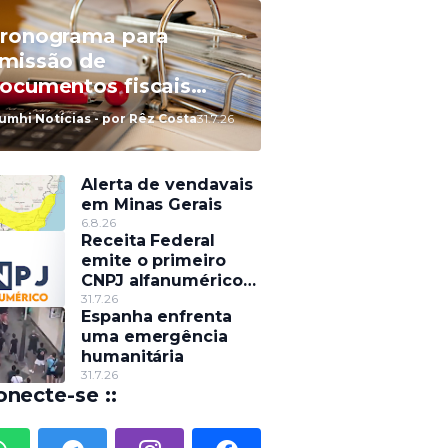
ronograma para
missão de
ocumentos fiscais
letrônicos com
umhi Notícias - por Rêz Costa
31.7.26
estaque do IBS e da
BS será divulgado até
sta sexta (31)
Alerta de vendavais
em Minas Gerais
6.8.26
Receita Federal
emite o primeiro
CNPJ alfanumérico
do país
31.7.26
Espanha enfrenta
uma emergência
humanitária
31.7.26
onecte-se ::