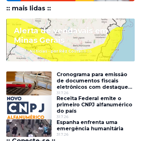
:: mais lidas ::
Alerta de vendavais em
Minas Gerais
Piumhi Notícias - por Rêz Costa
6.8.26
Cronograma para emissão
de documentos fiscais
eletrônicos com destaque
do IBS e da CBS será
31.7.26
Receita Federal emite o
divulgado até esta sexta (31)
primeiro CNPJ alfanumérico
do país
31.7.26
Espanha enfrenta uma
emergência humanitária
31.7.26
:: Conecte-se ::