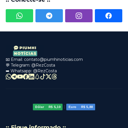
📧 Email:
contato@piumhinoticias.com
💬 Telegram:
@RezCosta
➡️ Whatsapp:
@RezCosta
|
Dólar
R$ 5,10
Euro
R$ 5,88
:: Fique informado ::