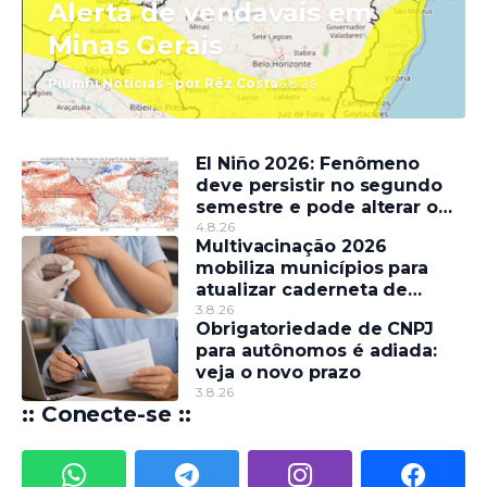
Alerta de vendavais em
Minas Gerais
Piumhi Notícias - por Rêz Costa
6.8.26
El Niño 2026: Fenômeno
deve persistir no segundo
semestre e pode alterar o
regime de chuvas
4.8.26
Multivacinação 2026
mobiliza municípios para
atualizar caderneta de
crianças e adolescentes
3.8.26
Obrigatoriedade de CNPJ
para autônomos é adiada:
veja o novo prazo
3.8.26
:: Conecte-se ::