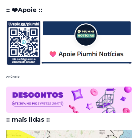
:: ❤️Apoie ::
Anúncio
:: mais lidas ::