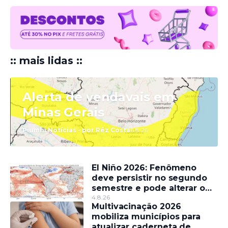
:: mais lidas ::
Alerta de vendavais em
Minas Gerais
Piumhi Notícias - por Rêz Costa
6.8.26
El Niño 2026: Fenômeno
deve persistir no segundo
semestre e pode alterar o
regime de chuvas
4.8.26
Multivacinação 2026
mobiliza municípios para
atualizar caderneta de