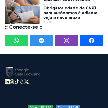
crianças e adolescentes
3.8.26
Obrigatoriedade de CNPJ
para autônomos é adiada:
veja o novo prazo
3.8.26
:: Conecte-se ::
|
Dólar
R$ 5,08
Euro
R$ 5,87