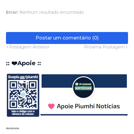
Error:
Nenhum resultado encontrado
Postar um comentário (0)
Postagem Anterior
Próxima Postagem
:: ❤️Apoie ::
Anúncio