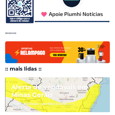
Anúncio
:: mais lidas ::
Alerta de vendavais em
Minas Gerais
Piumhi Notícias - por Rêz Costa
6.8.26