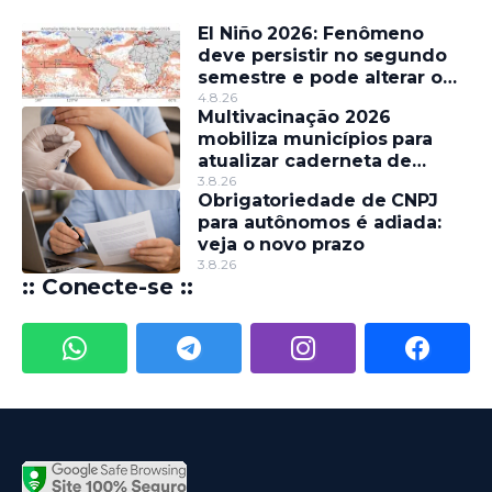
El Niño 2026: Fenômeno
deve persistir no segundo
semestre e pode alterar o
regime de chuvas
4.8.26
Multivacinação 2026
mobiliza municípios para
atualizar caderneta de
crianças e adolescentes
3.8.26
Obrigatoriedade de CNPJ
para autônomos é adiada:
veja o novo prazo
3.8.26
:: Conecte-se ::