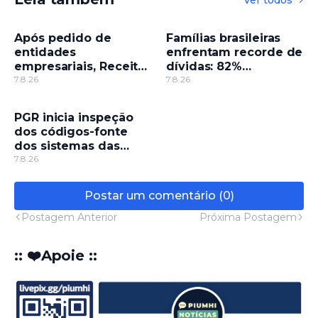
Após pedido de
Famílias brasileiras
entidades
enfrentam recorde de
empresariais, Receita
dívidas: 82%
flexibiliza regras da
7.8.26
endividadas
7.8.26
Reforma Tributária
PGR inicia inspeção
dos códigos-fonte
dos sistemas das
Eleições 2026
7.8.26
Postar um comentário (0)
Postagem Anterior
Próxima Postagem
:: ❤️Apoie ::