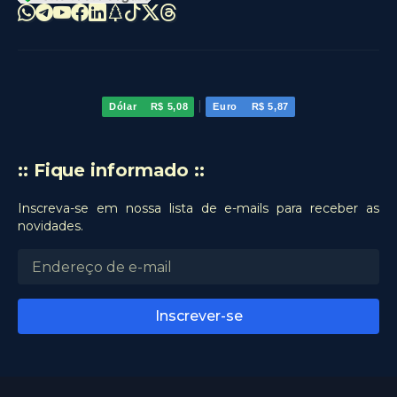
|
Dólar
R$ 5,08
Euro
R$ 5,87
:: Fique informado ::
Inscreva-se em nossa lista de e-mails para receber as
novidades.