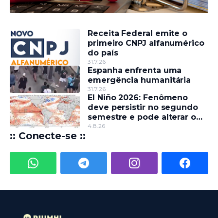
divulgado até esta sexta
(31)
Receita Federal emite o
primeiro CNPJ alfanumérico
do país
31.7.26
Espanha enfrenta uma
emergência humanitária
31.7.26
El Niño 2026: Fenômeno
deve persistir no segundo
semestre e pode alterar o
regime de chuvas
4.8.26
:: Conecte-se ::