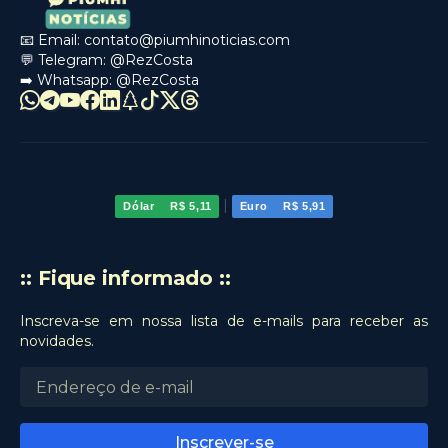
📧 Email:
contato@piumhinoticias.com
💬 Telegram:
@RezCosta
➡️ Whatsapp:
@RezCosta
|
Dólar
R$ 5,11
Euro
R$ 5,91
:: Fique informado ::
Inscreva-se em nossa lista de e-mails para receber as
novidades.