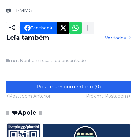
📷🔗PMMG
Facebook
Leia também
Ver todos
Error:
Nenhum resultado encontrado
Postar um comentário (0)
Postagem Anterior
Próxima Postagem
:: ❤️Apoie ::