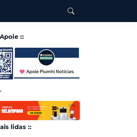
️Apoie ::
o
ais lidas ::