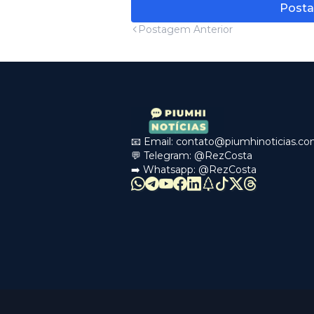
Posta
Postagem Anterior
📧 Email:
contato@piumhinoticias.c
💬 Telegram:
@RezCosta
➡️ Whatsapp:
@RezCosta