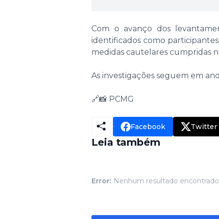
Com o avanço dos levantamento
identificados como participante
medidas cautelares cumpridas n
As investigações seguem em and
🔗📸 PCMG
Facebook
Twitter
Leia também
Error:
Nenhum resultado encontrado