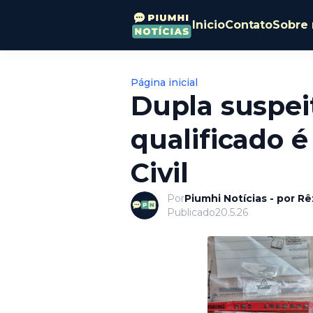
Inicio
Contato
Sobre 
Página inicial
Dupla suspei
qualificado é
Civil
Por
Piumhi Notícias - por R
Publicado
20.5.26