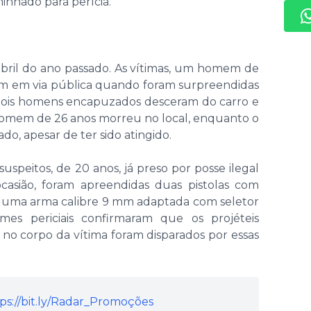
minhado para perícia.
bril do ano passado. As vítimas, um homem de
am em via pública quando foram surpreendidas
Dois homens encapuzados desceram do carro e
 homem de 26 anos morreu no local, enquanto o
do, apesar de ter sido atingido.
uspeitos, de 20 anos, já preso por posse ilegal
 ocasião, foram apreendidas duas pistolas com
 uma arma calibre 9 mm adaptada com seletor
mes periciais confirmaram que os projéteis
 no corpo da vítima foram disparados por essas
ps://bit.ly/Radar_Promoções