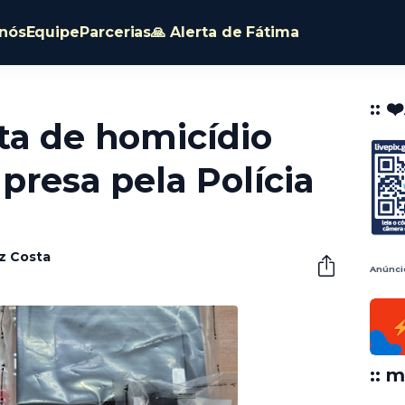
nós
Equipe
Parcerias
🙏 Alerta de Fátima
:: ❤
ta de homicídio
 presa pela Polícia
êz Costa
Anúnci
:: m