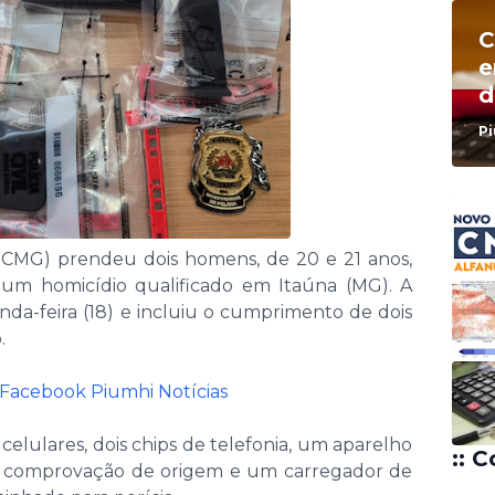
C
e
d
e
Pi
d
C
e
 (PCMG) prendeu dois homens, de 20 e 21 anos,
um homicídio qualificado em Itaúna (MG). A
nda-feira (18) e incluiu o cumprimento de dois
.
o Facebook Piumhi Notícias
celulares, dois chips de telefonia, um aparelho
:: C
m comprovação de origem e um carregador de