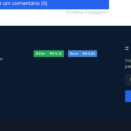
r um comentário (0)
Próxima Postagem
:
|
Dólar
R$ 5,11
Euro
R$ 5,91
om
In
pa