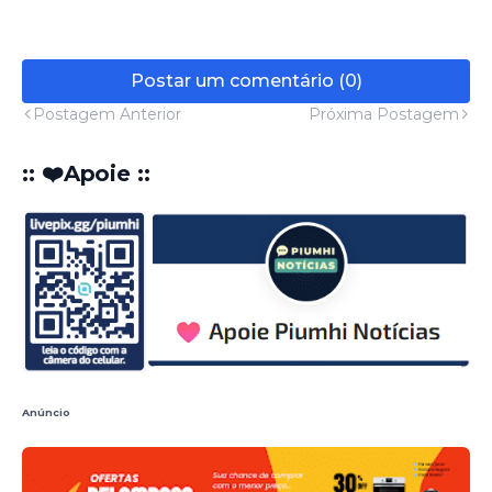
Postar um comentário (0)
Postagem Anterior
Próxima Postagem
:: ❤️Apoie ::
Anúncio