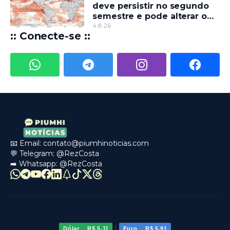
deve persistir no segundo
semestre e pode alterar o
regime de chuvas
4.8.26
:: Conecte-se ::
📧 Email:
contato@piumhinoticias.com
💬 Telegram:
@RezCosta
➡️ Whatsapp:
@RezCosta
|
Dólar
R$ 5,11
Euro
R$ 5,91