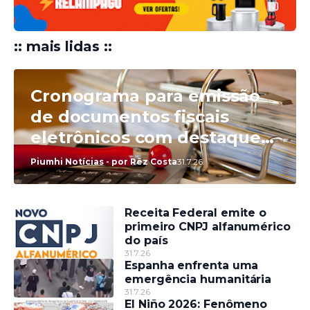
:: mais lidas ::
Cronograma para emissão
de documentos fiscais
eletrônicos com destaque
do IBS e da CBS será
Piumhi Notícias - por Rêz Costa
31.7.26
divulgado até esta sexta
(31)
Receita Federal emite o
primeiro CNPJ alfanumérico
do país
31.7.26
Espanha enfrenta uma
emergência humanitária
31.7.26
El Niño 2026: Fenômeno