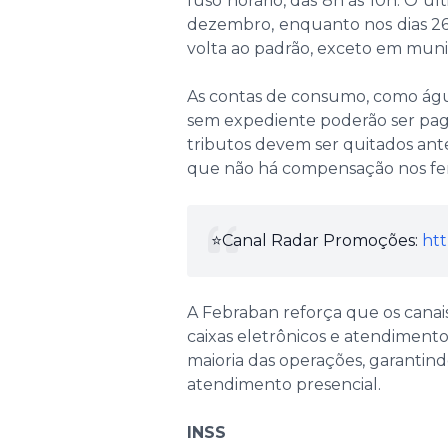
fuso horário, das 8h às 10h. O ú
dezembro, enquanto nos dias 26
volta ao padrão, exceto em munic
As contas de consumo, como água
sem expediente poderão ser paga
tributos devem ser quitados ante
que não há compensação nos fer
⭐️Canal Radar Promoções:
htt
A Febraban reforça que os canais 
caixas eletrônicos e atendiment
maioria das operações, garantin
atendimento presencial.
INSS