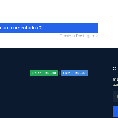
r um comentário (0)
Próxima Postagem
:
|
Dólar
R$ 5,08
Euro
R$ 5,87
In
pa