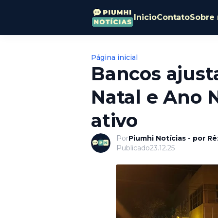
Inicio
Contato
Sobre 
Página inicial
Bancos ajust
Natal e Ano 
ativo
Por
Piumhi Notícias - por R
Publicado
23.12.25