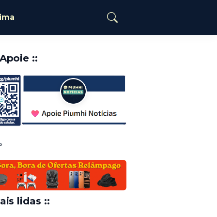
tima
️Apoie ::
o
ais lidas ::