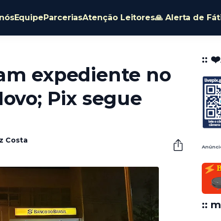
nós
Equipe
Parcerias
Atenção Leitores
🙏 Alerta de Fá
:: ❤
am expediente no
Novo; Pix segue
êz Costa
Anúnci
:: m