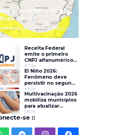
lerta de vendavais em
inas Gerais
umhi Notícias - por Rêz Costa
6.8.26
Receita Federal
emite o primeiro
CNPJ alfanumérico
do país
31.7.26
El Niño 2026:
Fenômeno deve
persistir no segundo
semestre e pode
4.8.26
Multivacinação 2026
alterar o regime de
mobiliza municípios
chuvas
para atualizar
caderneta de
3.8.26
onecte-se ::
crianças e
adolescentes