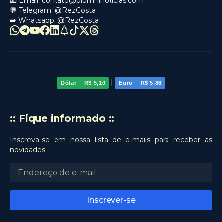
📧 Email:
contato@piumhinoticias.com
💬 Telegram:
@RezCosta
➡️ Whatsapp:
@RezCosta
|
Dólar
R$ 5,10
Euro
R$ 5,88
:: Fique informado ::
Inscreva-se em nossa lista de e-mails para receber as
novidades.