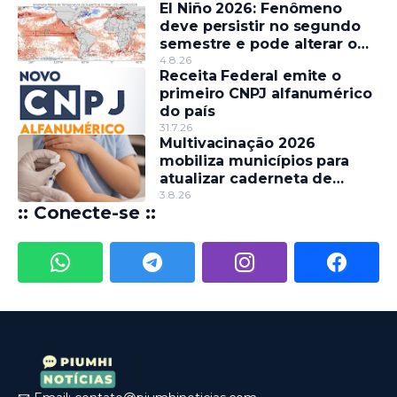
El Niño 2026: Fenômeno
deve persistir no segundo
semestre e pode alterar o
regime de chuvas
4.8.26
Receita Federal emite o
primeiro CNPJ alfanumérico
do país
31.7.26
Multivacinação 2026
mobiliza municípios para
atualizar caderneta de
crianças e adolescentes
3.8.26
:: Conecte-se ::