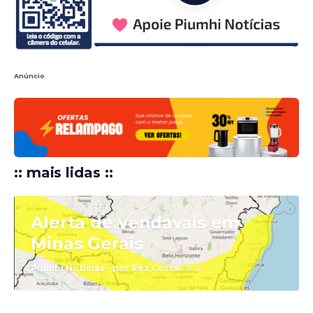
Anúncio
:: mais lidas ::
Alerta de vendavais em
Minas Gerais
Piumhi Notícias - por Rêz Costa
6.8.26