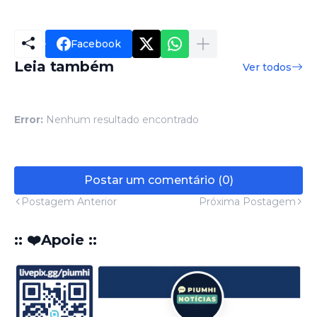
Facebook
Leia também
Ver todos
Error:
Nenhum resultado encontrado
Postar um comentário (0)
Postagem Anterior
Próxima Postagem
:: ❤️Apoie ::