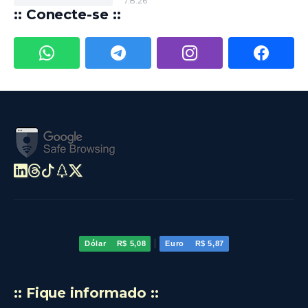
Tributária
7.8.26
:: Conecte-se ::
|
Dólar
R$ 5,08
Euro
R$ 5,87
:: Fique informado ::