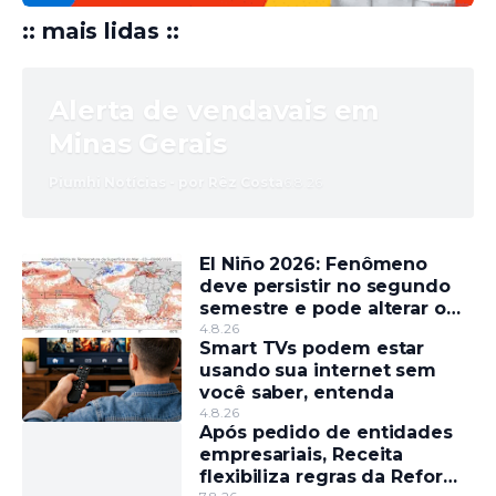
:: mais lidas ::
Alerta de vendavais em
Minas Gerais
Piumhi Notícias - por Rêz Costa
6.8.26
El Niño 2026: Fenômeno
deve persistir no segundo
semestre e pode alterar o
regime de chuvas
4.8.26
Smart TVs podem estar
usando sua internet sem
você saber, entenda
4.8.26
Após pedido de entidades
empresariais, Receita
flexibiliza regras da Reforma