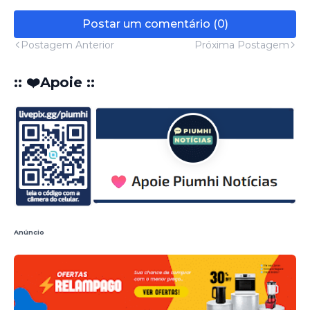
Postar um comentário (0)
Postagem Anterior
Próxima Postagem
:: ❤️Apoie ::
Anúncio